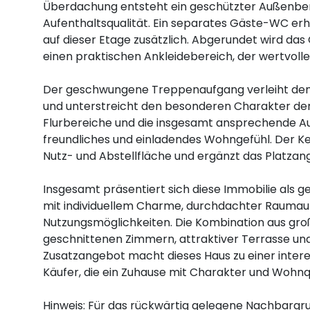
Überdachung entsteht ein geschützter Außenbe
Aufenthaltsqualität. Ein separates Gäste-WC e
auf dieser Etage zusätzlich. Abgerundet wird da
einen praktischen Ankleidebereich, der wertvoll
Der geschwungene Treppenaufgang verleiht dem H
und unterstreicht den besonderen Charakter der 
Flurbereiche und die insgesamt ansprechende Au
freundliches und einladendes Wohngefühl. Der Kel
Nutz- und Abstellfläche und ergänzt das Platzang
Insgesamt präsentiert sich diese Immobilie als g
mit individuellem Charme, durchdachter Raumauft
Nutzungsmöglichkeiten. Die Kombination aus gr
geschnittenen Zimmern, attraktiver Terrasse un
Zusatzangebot macht dieses Haus zu einer inter
Käufer, die ein Zuhause mit Charakter und Wohnq
Hinweis: Für das rückwärtig gelegene Nachbargr