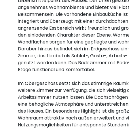
Lebensmittelpunkt des Hauses. Der offen gestalte
angenehmes Wohnambiente und bietet viel Plat
Beisammensein. Die vorhandene Einbauküche ist 
integriert und überzeugt mit einer durchdachten 
angrenzende Essbereich wirkt freundlich und gro
den einladenden Charakter dieser Ebene. Warme
Wandflächen sorgen für eine gepflegte und woh
Darüber hinaus befindet sich im Erdgeschoss ein
Zimmer, das flexibel als Schlaf-, Gäste-, Arbeit
genutzt werden kann. Das Badezimmer mit Bade
Etage funktional und komfortabel.
Im Obergeschoss setzt sich das stimmige Raumko
weitere Zimmer zur Verfügung, die sich vielseitig 
Arbeitszimmer nutzen lassen. Die Dachschrägen
eine behagliche Atmosphäre und unterstreichen 
des Hauses. Ein besonderes Highlight ist die groß
Wohnraum attraktiv nach außen erweitert und vie
Nutzungsmöglichkeiten für entspannte Stunden im