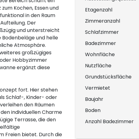
te Bereich schafft ein
z zum Kochen, Essen und
Etagenzahl
funktional in den Raum
Zimmeranzahl
Aufteilung. Der
ßzügig und unterstreicht
Schlafzimmer
 Bodenbeläge und helle
Badezimmer
nliche Atmosphäre.
 weiteres großzügiges
Wohnfläche
s- oder Hobbyzimmer
Nutzfläche
wanne ergänzt diese
Grundstücksfläche
Vermietet
nzept fort. Hier stehen
als Schlaf-, Kinder- oder
Baujahr
 verleihen den Räumen
Boden
den individuellen Charme
zügige Terrasse, die den
Anzahl Badezimmer
lfältige
 Freien bietet. Durch die