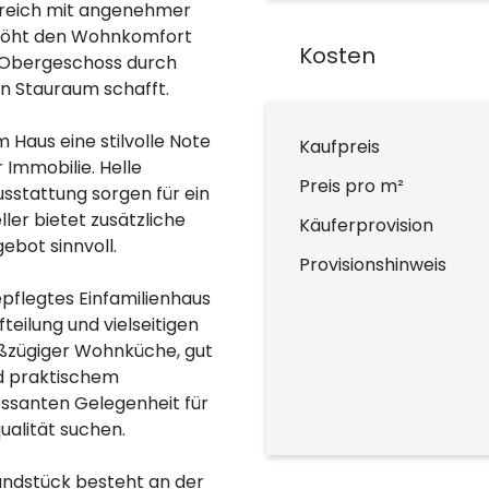
reich mit angenehmer
rhöht den Wohnkomfort
Kosten
s Obergeschoss durch
en Stauraum schafft.
aus eine stilvolle Note
Kaufpreis
Immobilie. Helle
Preis pro m²
sstattung sorgen für ein
ler bietet zusätzliche
Käuferprovision
ebot sinnvoll.
Provisionshinweis
epflegtes Einfamilienhaus
eilung und vielseitigen
oßzügiger Wohnküche, gut
d praktischem
essanten Gelegenheit für
ualität suchen.
undstück besteht an der