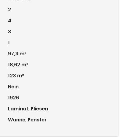
2
4
3
1
97,3 m²
18,62 m²
123 m²
Nein
1926
Laminat, Fliesen
Wanne, Fenster