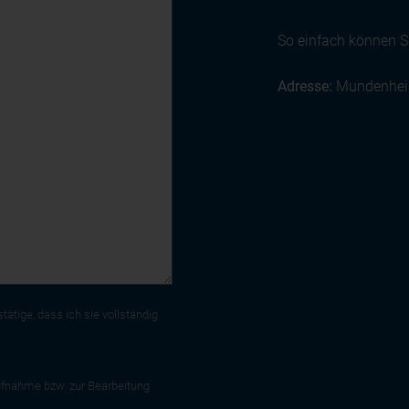
So einfach können Si
Adresse:
Mundenheim
tätige, dass ich sie vollständig
fnahme bzw. zur Bearbeitung