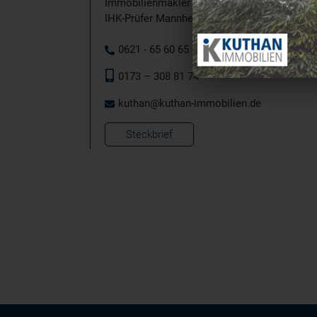
Immobilienmakler
IHK-Prüfer Mannheim
0621 - 65 60 65
0173 – 308 81 74
kuthan@kuthan-immobilien.de
Steckbrief