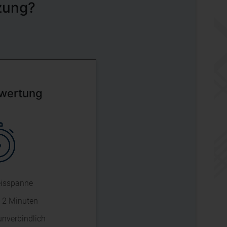
zung?
ewertung
eisspanne
n 2 Minuten
unverbindlich