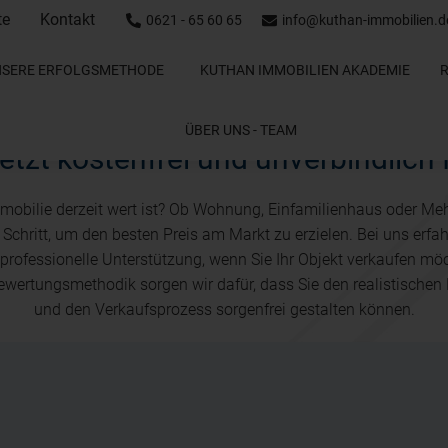
te
Kontakt
0621 - 65 60 65
info@kuthan-immobilien.d
NSERE ERFOLGSMETHODE
KUTHAN IMMOBILIEN AKADEMIE
ÜBER UNS - TEAM
etzt kostenfrei und unverbindlich 
mmobilie derzeit wert ist? Ob Wohnung, Einfamilienhaus oder Me
Schritt, um den besten Preis am Markt zu erzielen. Bei uns erfah
 professionelle Unterstützung, wenn Sie Ihr Objekt verkaufen m
wertungsmethodik sorgen wir dafür, dass Sie den realistischen 
und den Verkaufsprozess sorgenfrei gestalten können.