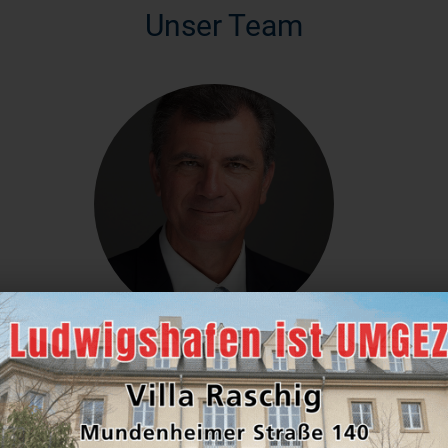
Unser Team
Holger Diehl
Niederlassungsleiter Ludwigshafen
Bankkaufmann, Immobilienmakler