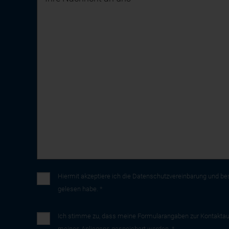
Hiermit akzeptiere ich die
Datenschutzvereinbarung
und bes
gelesen habe. *
Ich stimme zu, dass meine Formularangaben zur Kontaktau
meines Anliegens gespeichert werden. *