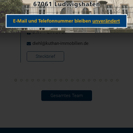
0621 - 65 60 65
0177 – 214 04 89
diehl@kuthan-immobilien.de
Steckbrief
Gesamtes Team