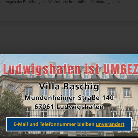
t uns wegen der Ermittlung des Wertes Ihrer Immobilie in Verbindung setzen.
Kuthan-Immo
Villa Raschig 
67061 Ludwigs