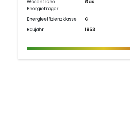
Wesentliche
Gas
Energieträger
Energieeffizienzklasse
G
Baujahr
1953