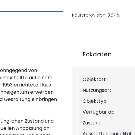
Käuferprovision: 3,57 %
Eckdaten
 Wohngegend von
lhaushälfte auf einem
Objektart
 1953 errichtete Haus
Nutzungsart
e Wohneigentum erwerben
nd Gestaltung einbringen
Objekttyp
Verfügbar ab
rünglichen Zustand und
Zustand
viduellen Anpassung an
Ausstattungsqualität