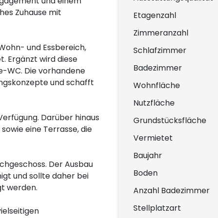
ngagement und einem
ches Zuhause mit
Etagenzahl
Zimmeranzahl
 Wohn- und Essbereich,
Schlafzimmer
t. Ergänzt wird diese
Badezimmer
te-WC. Die vorhandene
ngskonzepte und schafft
Wohnfläche
Nutzfläche
Verfügung. Darüber hinaus
Grundstücksfläche
sowie eine Terrasse, die
Vermietet
Baujahr
achgeschoss. Der Ausbau
Boden
gt und sollte daher bei
gt werden.
Anzahl Badezimmer
Stellplatzart
elseitigen