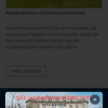
Kundenstimmen und Referenzimmobilien
Machen Sie sich ein Bild von den Immobilien, die
wir bereits erfolgreich vermittelt haben. Lesen Sie
hier unsere Erfolgsgeschichten aus den
zurückliegenden Monaten und Jahren.
mehr erfahren
×
NIEDERLASSUNGEN