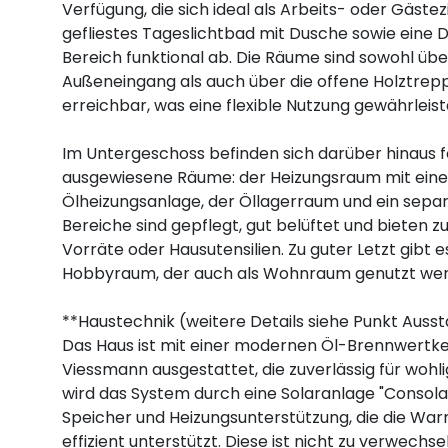
Verfügung, die sich ideal als Arbeits- oder Gäst
gefliestes Tageslichtbad mit Dusche sowie eine D
Bereich funktional ab. Die Räume sind sowohl üb
Außeneingang als auch über die offene Holztre
erreichbar, was eine flexible Nutzung gewährleist
Im Untergeschoss befinden sich darüber hinaus f
ausgewiesene Räume: der Heizungsraum mit ein
Ölheizungsanlage, der Öllagerraum und ein sepa
Bereiche sind gepflegt, gut belüftet und bieten z
Vorräte oder Hausutensilien. Zu guter Letzt gibt 
Hobbyraum, der auch als Wohnraum genutzt wer
**Haustechnik (weitere Details siehe Punkt Auss
Das Haus ist mit einer modernen Öl-Brennwertkes
Viessmann ausgestattet, die zuverlässig für woh
wird das System durch eine Solaranlage "Consola
Speicher und Heizungsunterstützung, die die W
effizient unterstützt. Diese ist nicht zu verwechse