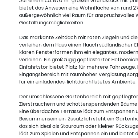
Auf einem ca. 870 m² großen Grundstück mit pf
bietet das Anwesen eine Wohnfläche von rund 2
außergewöhnlich viel Raum für anspruchsvolles W
Gestaltungsmöglichkeiten.
Das markante Zeltdach mit roten Ziegeln und die
verleihen dem Haus einen Hauch südländischer E
klaren Fensterformen ihm ein elegantes, modern
verleihen. Ein großzügig gepflasterter Hofbereic
Einfahrtstor bietet Platz für mehrere Fahrzeuge.
Eingangsbereich mit raumhoher Verglasung sorg
für ein einladendes, lichtdurchflutetes Ambiente.
Der umschlossene Gartenbereich mit gepflegter
Ziersträuchern und schattenspendenden Bäumen b
Eine überdachte Terrasse lädt zum Entspannen u
Beisammensein ein. Zusätzlich steht ein Gartenh
das sich ideal als Stauraum oder kleiner Rückzug
lädt zum Spielen und Entspannen ein und bietet di