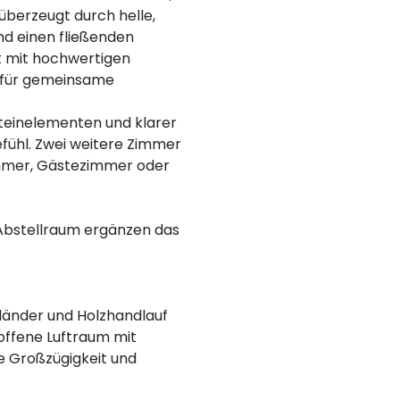
überzeugt durch helle,
nd einen fließenden
t mit hochwertigen
z für gemeinsame
teinelementen und klarer
fühl. Zwei weitere Zimmer
zimmer, Gästezimmer oder
 Abstellraum ergänzen das
eländer und Holzhandlauf
 offene Luftraum mit
e Großzügigkeit und