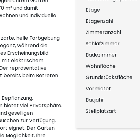
legeleichtem Garten
70 m² und damit
Etage
ohnen und individuelle
Etagenzahl
Zimmeranzahl
 zarte, helle Farbgebung
Schlafzimmer
leganz, während die
es Erscheinungsbild
Badezimmer
h mit elektrischem
Wohnfläche
 Der repräsentative
t bereits beim Betreten
Grundstücksfläche
Vermietet
 Bepflanzung,
Baujahr
ietet viel Privatsphäre.
Stellplatzart
nd geselligen
äuschen zur Verfügung,
sort eignet. Der Garten
e Möglichkeit, Ihre