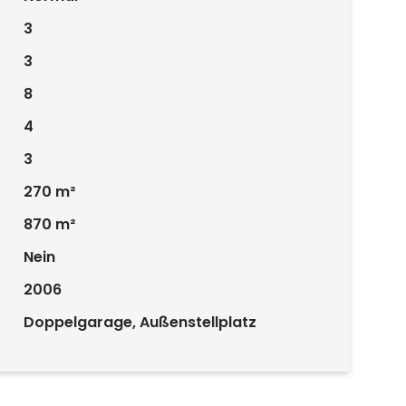
3
3
8
4
3
270 m²
870 m²
Nein
2006
Doppelgarage, Außenstellplatz