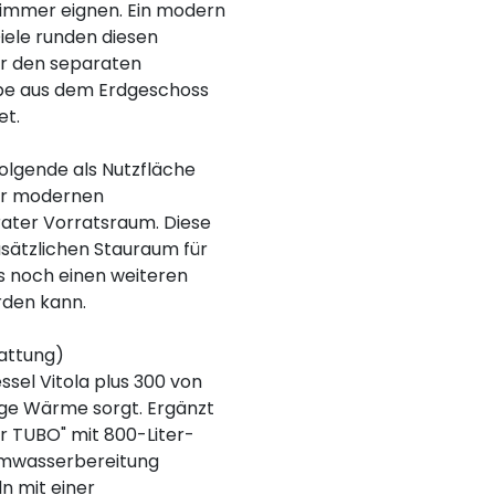
ezimmer eignen. Ein modern
iele runden diesen
er den separaten
ppe aus dem Erdgeschoss
et.
olgende als Nutzfläche
er modernen
rater Vorratsraum. Diese
usätzlichen Stauraum für
es noch einen weiteren
den kann.
tattung)
sel Vitola plus 300 von
lige Wärme sorgt. Ergänzt
r TUBO" mit 800-Liter-
armwasserbereitung
ln mit einer