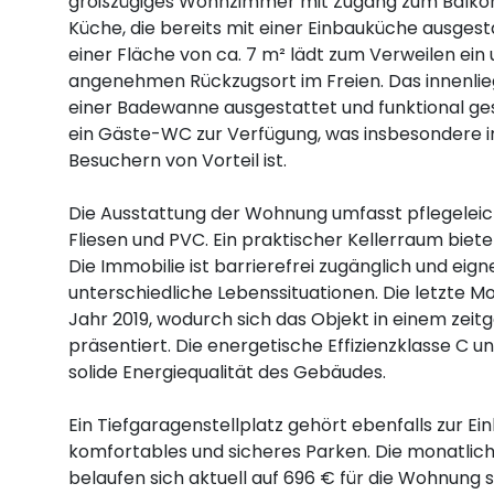
großzügiges Wohnzimmer mit Zugang zum Balkon
Küche, die bereits mit einer Einbauküche ausgesta
einer Fläche von ca. 7 m² lädt zum Verweilen ein 
angenehmen Rückzugsort im Freien. Das innenli
einer Badewanne ausgestattet und funktional ges
ein Gäste-WC zur Verfügung, was insbesondere im
Besuchern von Vorteil ist.
Die Ausstattung der Wohnung umfasst pflegelei
Fliesen und PVC. Ein praktischer Kellerraum biet
Die Immobilie ist barrierefrei zugänglich und eign
unterschiedliche Lebenssituationen. Die letzte M
Jahr 2019, wodurch sich das Objekt in einem ze
präsentiert. Die energetische Effizienzklasse C u
solide Energiequalität des Gebäudes.
Ein Tiefgaragenstellplatz gehört ebenfalls zur Ein
komfortables und sicheres Parken. Die monatli
belaufen sich aktuell auf 696 € für die Wohnung s