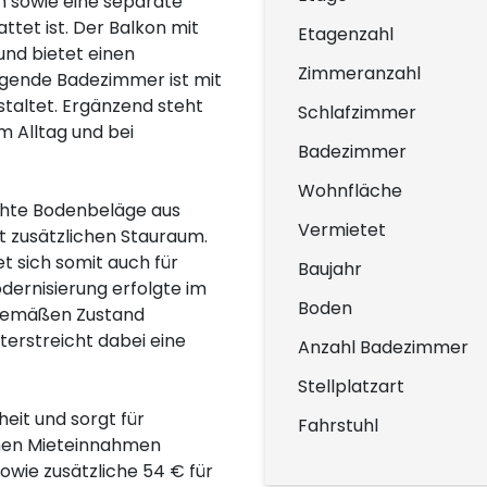
 sowie eine separate
ttet ist. Der Balkon mit
Etagenzahl
und bietet einen
Zimmeranzahl
egende Badezimmer ist mit
taltet. Ergänzend steht
Schlafzimmer
 Alltag und bei
Badezimmer
Wohnfläche
chte Bodenbeläge aus
Vermietet
et zusätzlichen Stauraum.
et sich somit auch für
Baujahr
odernisierung erfolgte im
Boden
itgemäßen Zustand
nterstreicht dabei eine
Anzahl Badezimmer
Stellplatzart
heit und sorgt für
Fahrstuhl
chen Mieteinnahmen
owie zusätzliche 54 € für