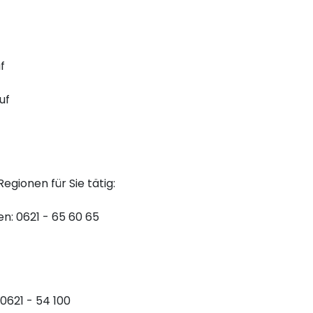
f
uf
egionen für Sie tätig:
n: 0621 - 65 60 65
0621 - 54 100