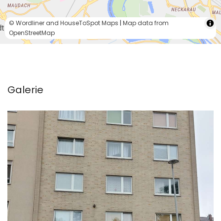
© Wordliner and HouseToSpot Maps
|
Map data from
OpenStreetMap
Galerie