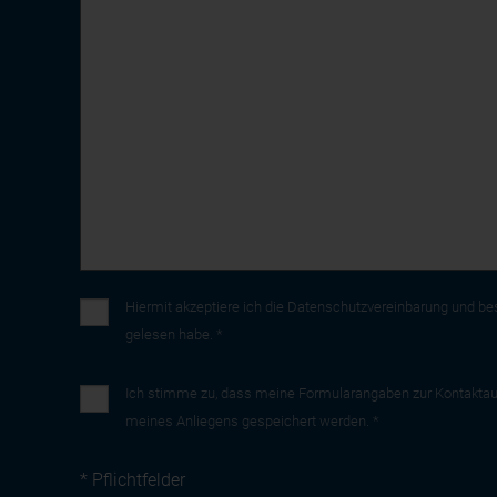
Hiermit akzeptiere ich die
Datenschutzvereinbarung
und bes
gelesen habe. *
Ich stimme zu, dass meine Formularangaben zur Kontaktau
meines Anliegens gespeichert werden. *
* Pflichtfelder