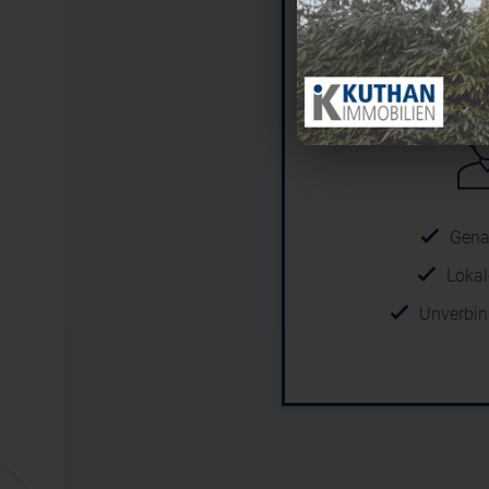
Persönlic
Gena
Lokal
Unverbin