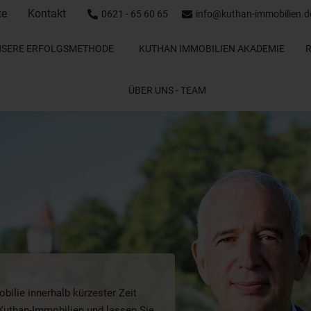
te
Kontakt
0621 - 65 60 65
info@kuthan-immobilien.d
NSERE ERFOLGSMETHODE
KUTHAN IMMOBILIEN AKADEMIE
ÜBER UNS - TEAM
ilie innerhalb kürzester Zeit
Kuthan-Immobilien und lassen Sie