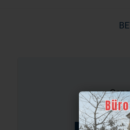
BE
Gena
Empfohlen