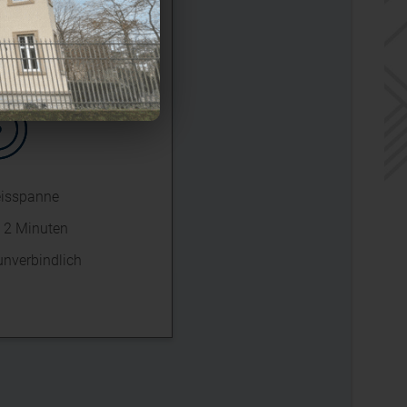
ewertung
eisspanne
n 2 Minuten
unverbindlich