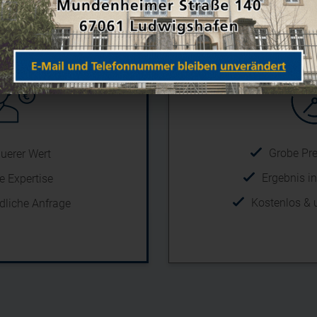
he Bewertung
Online B
Grobe Pr
uerer Wert
Ergebnis i
e Expertise
Kostenlos & 
dliche Anfrage