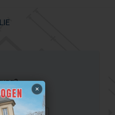
LIE
zung?
×