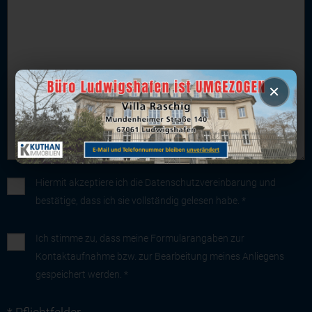
×
Hiermit akzeptiere ich die
Datenschutzvereinbarung
und
bestätige, dass ich sie vollständig gelesen habe. *
Ich stimme zu, dass meine Formularangaben zur
Kontaktaufnahme bzw. zur Bearbeitung meines Anliegens
gespeichert werden. *