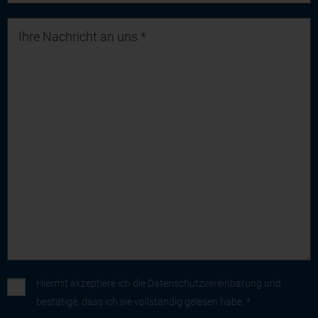
Hiermit akzeptiere ich die
Datenschutzvereinbarung
und
bestätige, dass ich sie vollständig gelesen habe. *