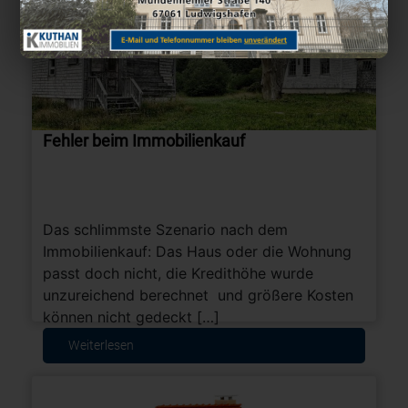
Fehler beim Immobilienkauf
Das schlimmste Szenario nach dem
Immobilienkauf: Das Haus oder die Wohnung
passt doch nicht, die Kredithöhe wurde
unzureichend berechnet und größere Kosten
können nicht gedeckt […]
Weiterlesen