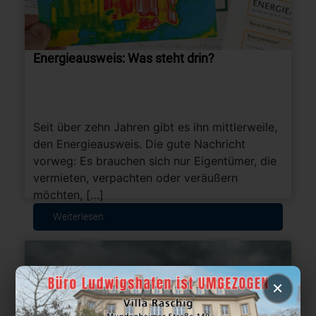
Energieausweis: Was steht drin?
Seit über zehn Jahren gibt es ihn mittlerweile,
den Energieausweis. Die gute Nachricht
vorweg: Es brauchen sich nur Eigentümer, die
vermieten, verpachten oder veräußern
möchten, […]
Weiterlesen
×