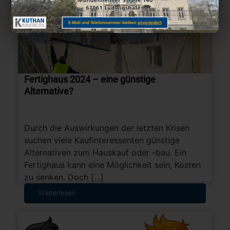
Fertighaus 2024 – eine günstige
Alternative?
Durch die Auswirkungen der letzten Krisen
suchen viele Kaufinteressenten günstige
Alternativen zum Hauskauf oder -bau. Ein
Fertighaus kann eine Möglichkeit sein, Kosten
zu senken. Doch […]
Weiterlesen