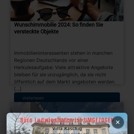
Wunschimmobilie 2024: So finden Sie
versteckte Objekte
Immobilieninteressenten stehen in manchen
Regionen Deutschlands vor einer
Herkulesaufgabe: Viele attraktive Angebote
bleiben für sie unzugänglich, da sie nicht
öffentlich auf dem Markt angeboten werden.
[…]
Weiterlesen
×