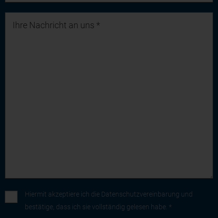
Hiermit akzeptiere ich die
Datenschutzvereinbarung
und
bestätige, dass ich sie vollständig gelesen habe. *