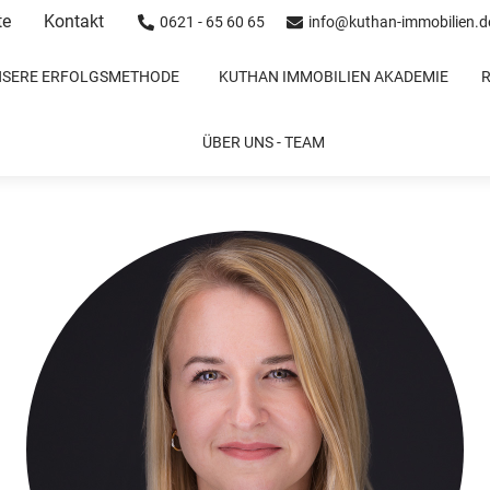
te
Kontakt
0621 - 65 60 65
info@kuthan-immobilien.d
NSERE ERFOLGSMETHODE
KUTHAN IMMOBILIEN AKADEMIE
Nicole Diehl
ÜBER UNS - TEAM