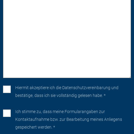
Hiermit akzeptiere ich die
Datenschutzvereinbarung
und
bestätige, dass ich sie vollständig gelesen habe. *
Ich stimme zu, dass meine Formularangaben zur
Kontaktaufnahme bzw. zur Bearbeitung meines Anliegens
gespeichert werden. *