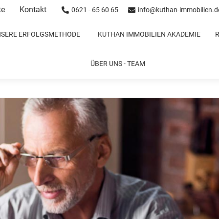
te
Kontakt
0621 - 65 60 65
info@kuthan-immobilien.d
NSERE ERFOLGSMETHODE
KUTHAN IMMOBILIEN AKADEMIE
 noch einen Kredit für die Immobi
ÜBER UNS - TEAM