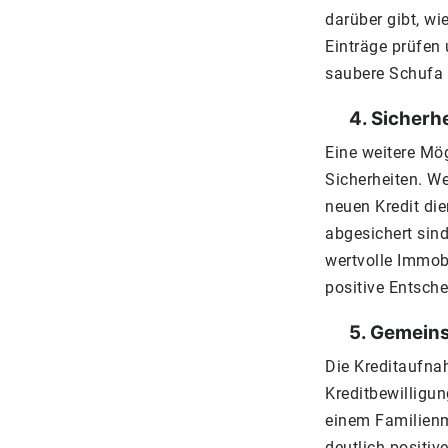
darüber gibt, wi
Einträge prüfen 
saubere Schufa 
4. Sicherhe
Eine weitere Mög
Sicherheiten. We
neuen Kredit di
abgesichert sind
wertvolle Immob
positive Entsche
5. Gemeinsa
Die Kreditaufna
Kreditbewilligu
einem Familienm
deutlich positiv