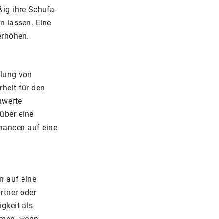
ßig ihre Schufa-
en lassen. Eine
erhöhen.
llung von
rheit für den
hwerte
 über eine
Chancen auf eine
n auf eine
rtner oder
gkeit als
immen, wenn