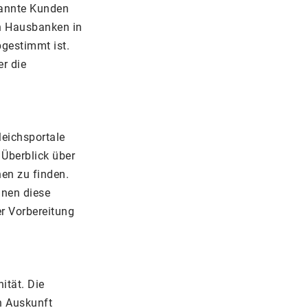
kannte Kunden
en Hausbanken in
bgestimmt ist.
er die
leichsportale
 Überblick über
nen zu finden.
nnen diese
er Vorbereitung
ität. Die
en Auskunft