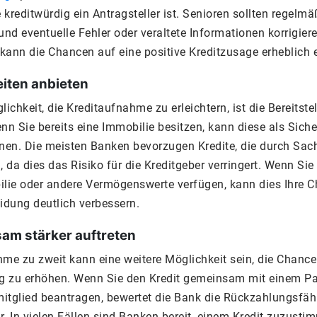
e kreditwürdig ein Antragsteller ist. Senioren sollten regelmä
und eventuelle Fehler oder veraltete Informationen korrigier
kann die Chancen auf eine positive Kreditzusage erheblich 
iten anbieten
lichkeit, die Kreditaufnahme zu erleichtern, ist die Bereitste
nn Sie bereits eine Immobilie besitzen, kann diese als Siche
enen. Die meisten Banken bevorzugen Kredite, die durch Sac
, da dies das Risiko für die Kreditgeber verringert. Wenn Sie
ilie oder andere Vermögenswerte verfügen, kann dies Ihre 
idung deutlich verbessern.
m stärker auftreten
hme zu zweit kann eine weitere Möglichkeit sein, die Chance
ng zu erhöhen. Wenn Sie den Kredit gemeinsam mit einem Pa
itglied beantragen, bewertet die Bank die Rückzahlungsfähi
er. In vielen Fällen sind Banken bereit, einem Kredit zuzust