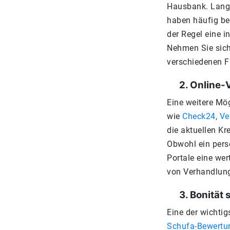
Hausbank. Lang
haben häufig be
der Regel eine i
Nehmen Sie sich 
verschiedenen F
2. Online-Ve
Eine weitere Mög
wie
Check24
,
Ve
die aktuellen Kr
Obwohl ein persö
Portale eine we
von Verhandlung
3. Bonität s
Eine der wichtig
Schufa-Bewertu