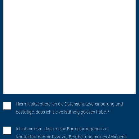
Hiermit akzeptiere ich die
Datenschutzvereinbarung
und
bestätige, dass ich sie vollständig gelesen habe. *
Ich stimme zu, dass meine Formularangaben zur
Kontaktaufnahme bzw. zur Bearbeitung meines Anliegens