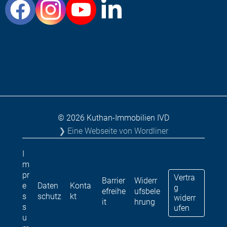
© 2026 Kuthan-Immobilien IVD
❯ Eine Webseite von Wordliner
I
m
pr
Vertra
Barrier
Widerr
e
Daten
Konta
g
efreihe
ufsbele
s
schutz
kt
widerr
it
hrung
s
ufen
u