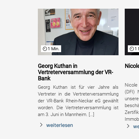
1 Min.
1 
Georg Kuthan in
Nicol
Vertreterversammlung der VR-
Bank
Nicole
Georg Kuthan ist für vier Jahre als
(DFI) 
Vertreter in die Vertreterversammlung
unsere
der VR-Bank Rhein-Neckar eG gewählt
beschä
worden. Die Vertreterversammlung ist
Zerti
am 3. Juni in Mannheim. […]
Immobi
weiterlesen
we