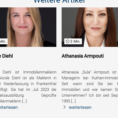
Min.
3 Min.
e Diehl
Athanasia Armpouti
 Diehl ist Immobilienmaklerin
Athanasia „Sula“ Armpouti ist 
Nicole Diehl ist als Maklerin in
Managerin bei Kuthan-Immobi
r Niederlassung in Frankenthal
Seit wann sind Sie bei K
ftigt. Sie hat im Juli 2023 die
Immobilien und wie kamen S
fikatsausbildung Geprüfte
Unternehmen? Ich bin seit Se
lienmaklerin […]
1995 […]
iterlesen
weiterlesen