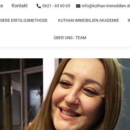
te
Kontakt
0621 - 65 60 65
info@kuthan-immobilien.d
NSERE ERFOLGSMETHODE
KUTHAN IMMOBILIEN AKADEMIE
ammeln für den Bewegungsparcou
ÜBER UNS - TEAM