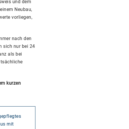
usweis und dem
l einem Neubau,
erte vorliegen,
 immer nach den
n sich nur bei 24
anz als bei
atsächliche
em kurzen