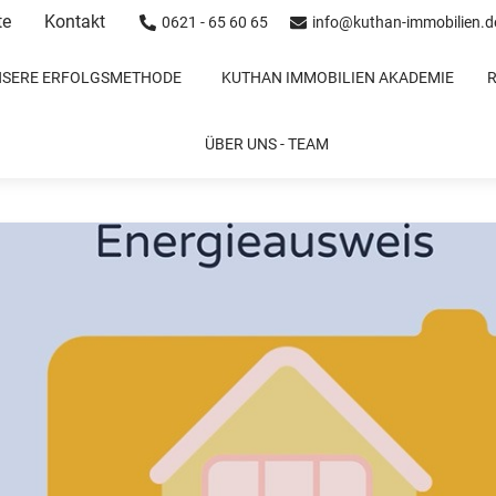
te
Kontakt
0621 - 65 60 65
info@kuthan-immobilien.d
NSERE ERFOLGSMETHODE
KUTHAN IMMOBILIEN AKADEMIE
s es beim Energieausweis zu bea
ÜBER UNS - TEAM