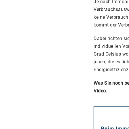
Je nach Immobi
Verbrauchsauswe
keine Verbrauchs
kommt der Verb
Dabei richten si
individuellen Vo
Grad Celsius woh
jenen, die es li
Energieeffizienz
Was Sie noch be
Video.
Beim Immo