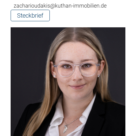
zacharioudakis@kuthan-immobilien.de
Steckbrief