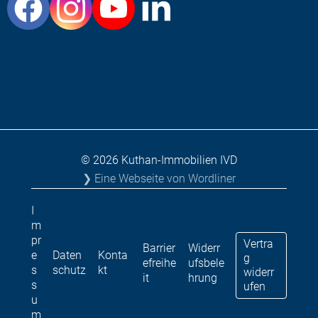
© 2026 Kuthan-Immobilien IVD
❯ Eine Webseite von Wordliner
I
m
pr
Vertra
Barrier
Widerr
e
Daten
Konta
g
efreihe
ufsbele
s
schutz
kt
widerr
it
hrung
s
ufen
u
m